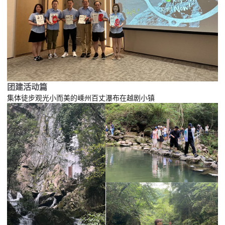
团建活动
篇
在越剧小镇
集体徒步观光小而美的嵊州百丈瀑布